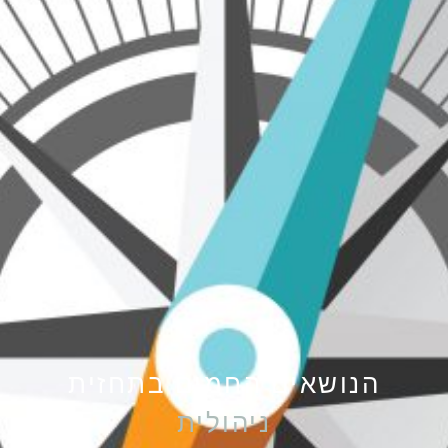
הנושאים החמים בתחזית
נ
י
ה
ו
ל
י
ת