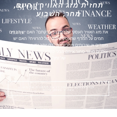
תחזית מזג האוויר | היום,
מחר, השבוע
את מזג האוויר העסקי שלכם כבר בדקתם? האם יש דברים
חמים על המדף שהעסק שלכם יכול להרוויח? האם יש
מוצרים או שירותים שמבזבזים לכם יותר זמן ואנרגיה ואתם
עולכים סחור סחור איתם מבלי להבין שהם עושים לכם גזל
של זמן?
תנו לעצמכם זמן והכירו את התחזית של מזג
האוויר בעסק שלכם